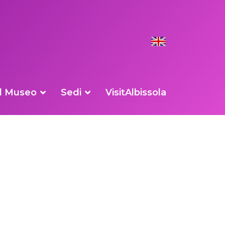
ISTI
Il Museo
Sedi
VisitAlbissola