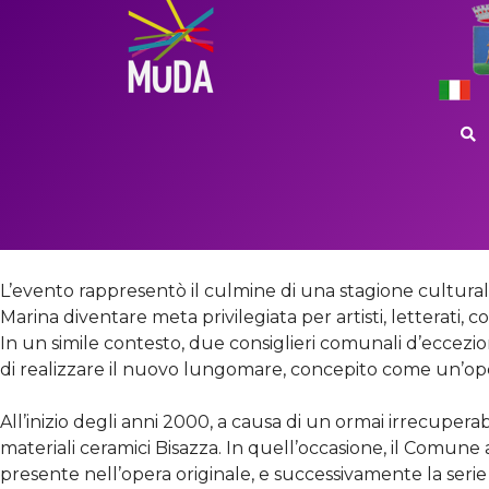
LUN
Questa incredibile opera di arte urbana venne inaugurata
pavimentali disegnati da venti artisti nazionali e interna
L’evento rappresentò il culmine di una stagione culturale 
Marina diventare meta privilegiata per artisti, letterati, c
In un simile contesto, due consiglieri comunali d’eccezione
di realizzare il nuovo lungomare, concepito come un’ope
All’inizio degli anni 2000, a causa di un ormai irrecuperab
materiali ceramici Bisazza. In quell’occasione, il Comun
presente nell’opera originale, e successivamente la ser