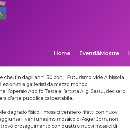
GOMARE DEGLI ART
Home
Eventi&Mostre
 il 10 agosto 1963: quasi un chilometro di mosaici
zionali per colorare la passeggiata a mare del paese.
che, fin dagli anni ’30 con il Futurismo, vide Albissola
ollezionisti e galleristi da mezzo mondo.
, l’operaio Adolfo Testa e l’artista Aligi Sassu, decisero
ra d’arte pubblica calpestabile.
ile degrado fisico, i mosaici vennero rifatti con nuovi
e aggiunse il ventunesimo mosaico di Asger Jorn, non
ie trovò proseguimento con quattro nuovi mosaici di